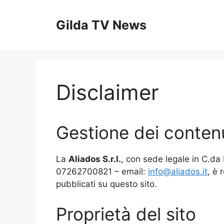
Vai
al
Gilda TV News
contenuto
Disclaimer
Gestione dei contenut
La
Aliados S.r.l.
, con sede legale in C.d
07262700821 – email:
info@aliados.it
, è 
pubblicati su questo sito.
Proprietà del sito